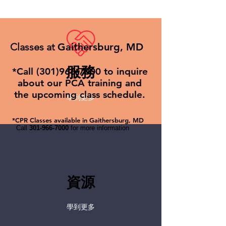
Classes at
Gaithersburg, MD
服務
*Call
(301)966-7000
to inquire
about our PCA training and
the upcoming class schedule
.
學到更多
*CPR Classes available in Gaithersburg, MD
Call
301-966-7000
for more information
資源
學到更多