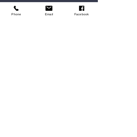
Phone
Email
Facebook
常問問題
學到更多
Main Office
Centreville, VA
14631 Route 29 (Lee Hwy) Suite #401
Centreville, VA 20121
電話:
571-297-4747
傳真:
1-877-437-5151
電子郵件:
intake@carepeople.net
Vietnamese Office