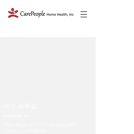
메인 사무실
Centreville, VA
14631 Route 29 (Lee Hwy) Suite #401
Centreville, VA 20121